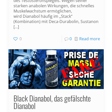
des Testosteronspiegels. Wegen seiner
starken anabolen Wirkungen, die schnelles
Muskelwachstum ermöglichen,
wird Dianabol häufig im „Stack“
(Kombination) mit Deca-Durabolin, Sustanon
[…]
0
0
Read more
Black Dianabol, das gefälschte
Dianabol