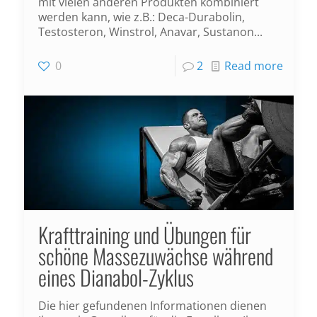
mit vielen anderen Produkten kombiniert
werden kann, wie z.B.: Deca-Durabolin,
Testosteron, Winstrol, Anavar, Sustanon...
0
2
Read more
Krafttraining und Übungen für
schöne Massezuwächse während
eines Dianabol-Zyklus
Die hier gefundenen Informationen dienen