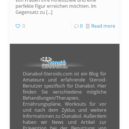
von Frauen ihre Fitnessziele und eine
perfekte Figur erreichen möchten. Im
Gegensatz zu
[…]
0
0
Read more
Dianabol-Steroids.com ist ein Blog für
Amateure und erfahrende Steroid-
Benutzer spezifisch für Dianabol. Hier
finden Sie verschiedene mögliche
Behandlungen/Therapien,
Ernährungspläne, Workouts für vor
und nach dem Zyklus und weitere
Informationen zu Dianabol. Außerdem
haben wir News und Artikel zur
Prävention bei der Benutzung von