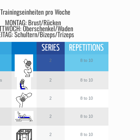
 Trainingseinheiten pro Woche
MONTAG: Brust/Rücken
TTWOCH: Oberschenkel/Waden
ITAG: Schultern/Bizeps/Trizeps
SERIES
REPETITIONS
2
8 to 10
ss
2
8 to 10
2
8 to 10
2
8 to 10
2
8 to 10