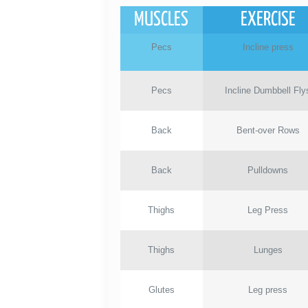
MUSCLES
EXERCISE
Pecs
Incline press
Pecs
Incline Dumbbell Fly
Back
Bent-over Rows
Back
Pulldowns
Thighs
Leg Press
Thighs
Lunges
Glutes
Leg press