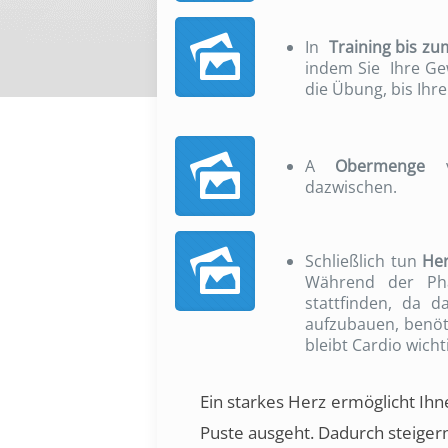
In
Training bis z
indem Sie Ihre Ge
die Übung, bis Ih
A
Obermenge
ve
dazwischen.
Schließlich tun
He
Während der Pha
stattfinden, da 
aufzubauen, benöt
bleibt Cardio wich
Ein starkes Herz ermöglicht Ih
Puste ausgeht. Dadurch steigern 