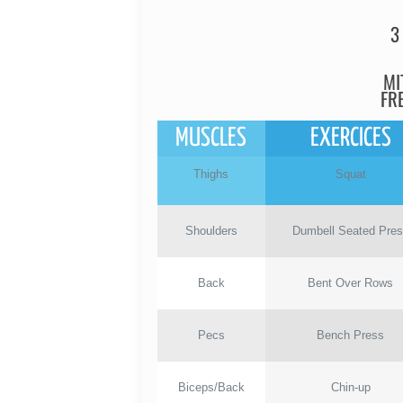
3
MI
FRE
MUSCLES
EXERCICES
Thighs
Squat
Shoulders
Dumbell Seated Pre
Back
Bent Over Rows
Pecs
Bench Press
Biceps/Back
Chin-up