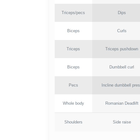
Triceps/pecs
Dips
Biceps
Curls
Triceps
Triceps pushdown
Biceps
Dumbbell curl
Pecs
Incline dumbbell pre
Whole body
Romanian Deadlift
Shoulders
Side raise