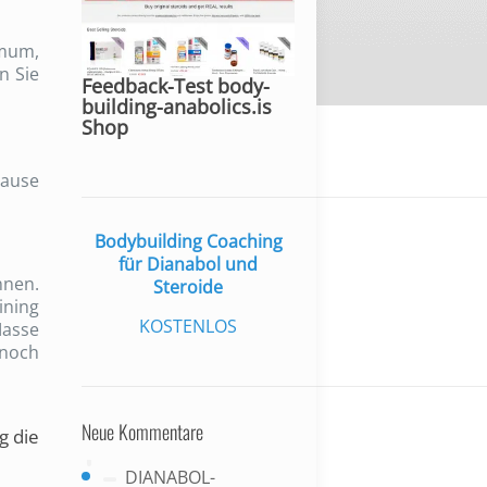
imum,
n Sie
Feedback-Test body-
building-anabolics.is
Shop
ause
Bodybuilding Coaching
für Dianabol und
nnen.
Steroide
ining
KOSTENLOS
Masse
nnoch
Neue Kommentare
g die
DIANABOL-