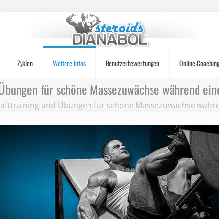
Zyklen
Weitere Infos
Benutzerbewertungen
Online-Coachin
d Übungen für schöne Massezuwächse während eine
rafttraining und Übungen für schöne Massezuwächse währe