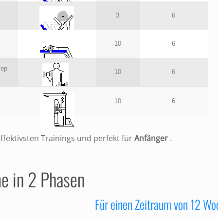
3
6
10
6
cep
10
6
10
6
effektivsten Trainings und perfekt für
Anfänger
.
e in 2 Phasen
Für einen Zeitraum von 12 W