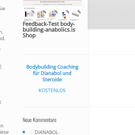
Sie
Feedback-Test body-
building-anabolics.is
n.
Shop
nd.
e
)
Bodybuilding Coaching
für Dianabol und
Steroide
KOSTENLOS
t
Neue Kommentare
en
iese
DIANABOL-