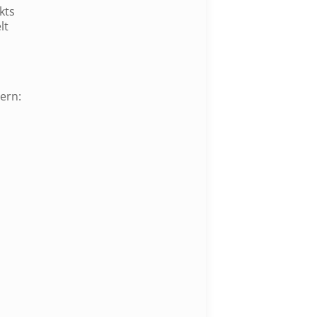
kts
lt
ern: