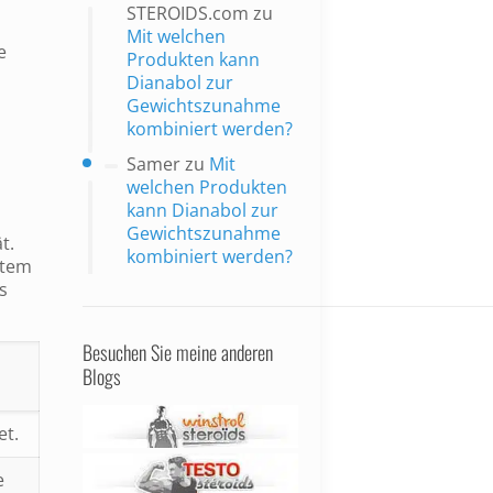
STEROIDS.com
zu
Mit welchen
e
Produkten kann
Dianabol zur
Gewichtszunahme
kombiniert werden?
Samer
zu
Mit
welchen Produkten
kann Dianabol zur
Gewichtszunahme
t.
kombiniert werden?
stem
s
Besuchen Sie meine anderen
Blogs
et.
e