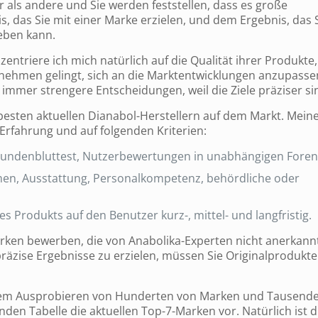
r als andere und Sie werden feststellen, dass es große
 das Sie mit einer Marke erzielen, und dem Ergebnis, das 
eben kann.
entriere ich mich natürlich auf die Qualität ihrer Produkte,
nehmen gelingt, sich an die Marktentwicklungen anzupasse
 immer strengere Entscheidungen, weil die Ziele präziser si
 besten aktuellen Dianabol-Herstellern auf dem Markt. Mein
 Erfahrung und auf folgenden Kriterien:
 Kundenbluttest, Nutzerbewertungen in unabhängigen Foren
n, Ausstattung, Personalkompetenz, behördliche oder
 Produkts auf den Benutzer kurz-, mittel- und langfristig.
arken bewerben, die von Anabolika-Experten nicht anerkann
präzise Ergebnisse zu erzielen, müssen Sie Originalprodukte
 dem Ausprobieren von Hunderten von Marken und Tausend
enden Tabelle die aktuellen Top-7-Marken vor. Natürlich ist d