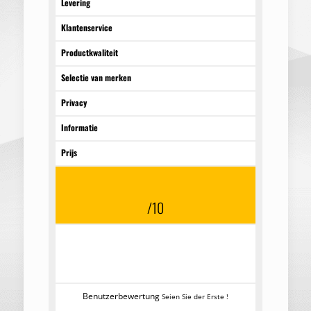
Levering
Klantenservice
Productkwaliteit
Selectie van merken
Privacy
Informatie
Prijs
/10
Elke maand verschijnen er nieuwe websites die
steroïden verkopen. Een daarvan wordt steeds
populairder: Mega-steroids.is.
Benutzerbewertung
Seien Sie der Erste !