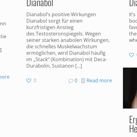
Dianabol
Di
Dianabol’s positive Wirkungen
It’
Dianabol sorgt für einen
bod
ann
kurzfristigen Anstieg
fav
des Testosteronspiegels. Wegen
the
tie
seiner starken anabolen Wirkungen,
wh
die schnelles Muskelwachstum
g
ermöglichen, wird Dianabol häufig
im „Stack“ (Kombination) mit Deca-
Durabolin, Sustanon
[…]
more
0
0
Read more
Er
He