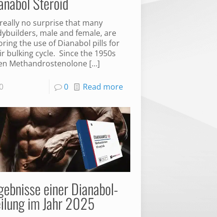
anabol Steroid
s really no surprise that many
ybuilders, male and female, are
oring the use of Dianabol pills for
ir bulking cycle. Since the 1950s
en Methandrostenolone
[…]
0
0
Read more
gebnisse einer Dianabol-
ilung im Jahr 2025