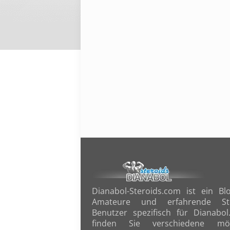
Dianabol-Steroids.com ist ein Bl
Amateure und erfahrende Ste
Benutzer spezifisch für Dianabol
finden Sie verschiedene mög