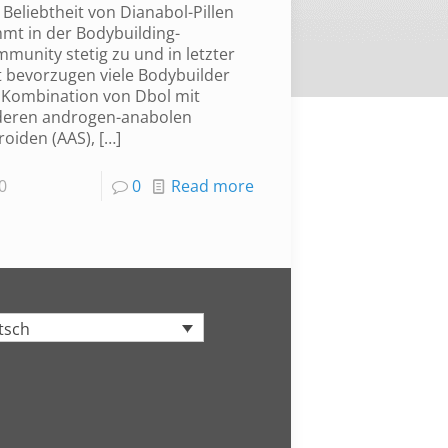
 Beliebtheit von Dianabol-Pillen
mt in der Bodybuilding-
munity stetig zu und in letzter
t bevorzugen viele Bodybuilder
 Kombination von Dbol mit
eren androgen-anabolen
roiden (AAS),
[…]
0
0
Read more
tsch