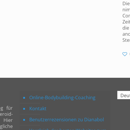
Die
nim
Com
Zei
die
and
Ste
Deu
Online-Bodybuilding-Coaching
og für
Kontakt
roid-
Benutzerrezensionen zu Dianabol
. Hier
liche